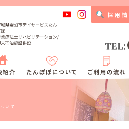
採用
宮城県岩沼市デイサービスたん
ぽぽ
作業療法士リハビリテーション/
週末宿泊施設併設
TEL:
設紹介
たんぽぽについて
ご利用の流れ
について